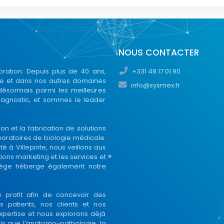
NOUS CONTACTER
ration. Depuis plus de 40 ans,
+331 48 17 01 90
gie et dans nos autres domaines
info@sysmex.fr
 désormais parmi les meilleures
iagnostic, et sommes le leader
on et la fabrication de solutions
aboratoires de biologie médicale.
 à Villepinte, nous veillons aux
ions marketing et les services et
 siège héberge également notre
 profit afin de concevoir des
s patients, nos clients et nos
xpertise et nous explorons déjà
ls que l’anatomo-pathologie, la